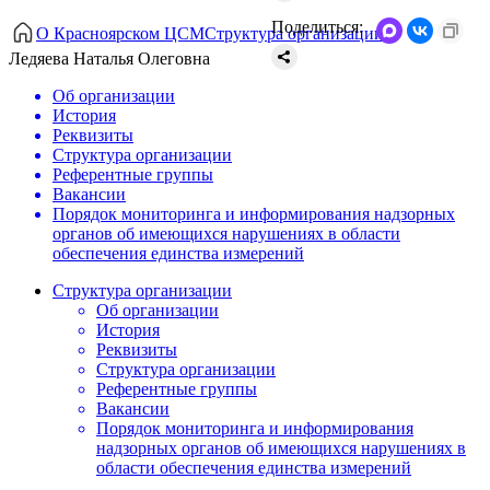
Поделиться:
О Красноярском ЦСМ
Структура организации
Ледяева Наталья Олеговна
Об организации
История
Реквизиты
Структура организации
Референтные группы
Вакансии
Порядок мониторинга и информирования надзорных
органов об имеющихся нарушениях в области
обеспечения единства измерений
Структура организации
Об организации
История
Реквизиты
Структура организации
Референтные группы
Вакансии
Порядок мониторинга и информирования
надзорных органов об имеющихся нарушениях в
области обеспечения единства измерений