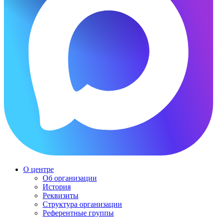
О центре
Об организации
История
Реквизиты
Структура организации
Референтные группы