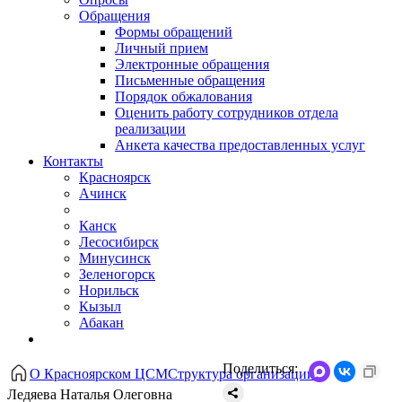
Обращения
Формы обращений
Личный прием
Электронные обращения
Письменные обращения
Порядок обжалования
Оценить работу сотрудников отдела
реализации
Анкета качества предоставленных услуг
Контакты
Красноярск
Ачинск
Канск
Лесосибирск
Минусинск
Зеленогорск
Норильск
Кызыл
Абакан
Поделиться:
О Красноярском ЦСМ
Структура организации
Ледяева Наталья Олеговна