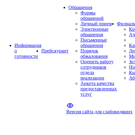
Обращения
Формы
обращений
Личный прием
Филиал
Электронные
Кр
обращения
Ач
Письменные
Информация
обращения
Ка
о
Прейскурант
Порядок
Ле
готовности
обжалования
Ми
Оценить работу
Зе
сотрудников
Но
отдела
Кы
реализации
Аб
Анкета качества
предоставленных
услуг
Версия сайта для слабовидящих