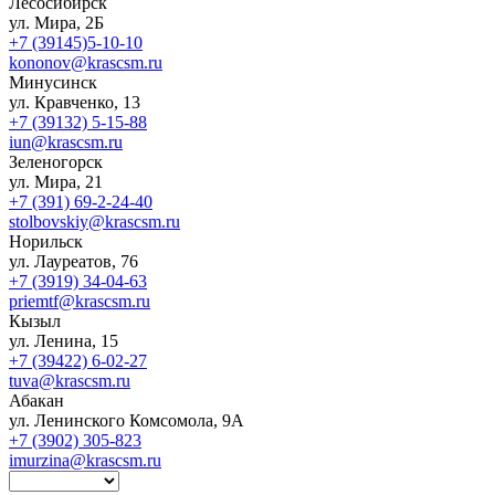
Лесосибирск
ул. Мира, 2Б
+7 (39145)5-10-10
kononov@krascsm.ru
Минусинск
ул. Кравченко, 13
+7 (39132) 5-15-88
iun@krascsm.ru
Зеленогорск
ул. Мира, 21
+7 (391) 69-2-24-40
stolbovskiy@krascsm.ru
Норильск
ул. Лауреатов, 76
+7 (3919) 34-04-63
priemtf@krascsm.ru
Кызыл
ул. Ленина, 15
+7 (39422) 6-02-27
tuva@krascsm.ru
Абакан
ул. Ленинского Комсомола, 9А
+7 (3902) 305-823
imurzina@krascsm.ru