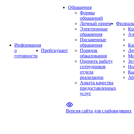
Обращения
Формы
обращений
Личный прием
Филиал
Электронные
Кр
обращения
Ач
Письменные
Информация
обращения
Ка
о
Прейскурант
Порядок
Ле
готовности
обжалования
Ми
Оценить работу
Зе
сотрудников
Но
отдела
Кы
реализации
Аб
Анкета качества
предоставленных
услуг
Версия сайта для слабовидящих