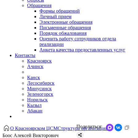
Обращения
Формы обращений
Личный прием
Электронные обращения
Письменные обращения
Порядок обжалования
Оценить работу сотрудников отдела
реализации
Анкета качества предоставленных услуг
Контакты
Красноярск
Ачинск
Канск
Лесосибирск
Минусинск
Зеленогорск
Норильск
Кызыл
Абакан
Поделиться:
О Красноярском ЦСМ
Структура организации
Боос Алексей Викторович