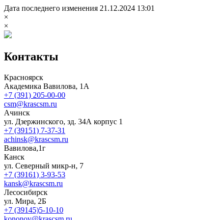
Дата последнего изменения 21.12.2024 13:01
×
×
Контакты
Красноярск
Академика Вавилова, 1А
+7 (391) 205-00-00
csm@krascsm.ru
Ачинск
ул. Дзержинского, зд. 34А корпус 1
+7 (39151) 7-37-31
achinsk@krascsm.ru
Вавилова,1г
Канск
ул. Северный микр-н, 7
+7 (39161) 3-93-53
kansk@krascsm.ru
Лесосибирск
ул. Мира, 2Б
+7 (39145)5-10-10
kononov@krascsm.ru