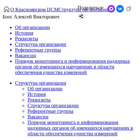
Поделиться:
О Красноярском ЦСМ
Структура организации
Боос Алексей Викторович
Об организации
История
Реквизиты
Структура организации
Референтные группы
Вакансии
Порядок мониторинга и информирования надзорных
органов об имеющихся нарушениях в области
обеспечения единства измерений
Структура организации
Об организации
История
Реквизиты
Структура организации
Референтные группы
Вакансии
Порядок мониторинга и информирования
надзорных органов об имеющихся нарушениях в
области обеспечения единства измерений