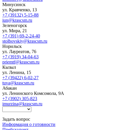
Минусинск
ул. Кравченко, 13
+7 (39132) 5-15-88
iun@krascsm.ru
Зеленогорск
ул. Мира, 21
+7 (391) 69-2-24-40
stolbovskiy@krascsm.ru
Норильск
ул. Лауреатов, 76
+7 (3919) 34-04-63
priemtf@krascsm.ru
Кызыл
ул. Ленина, 15
+7 (39422) 6-02-27
tuva@krascsm.ru
Абакан
ул. Ленинского Комсомола, 9А
+7 (3902) 305-823
imurzina@krascsm.ru
Задать вопрос
Информация о готовности
Прейскурант