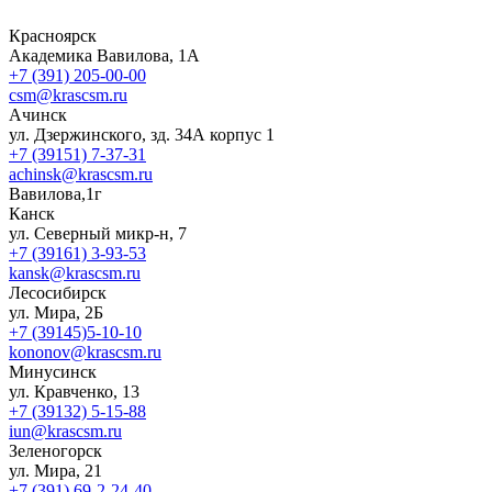
Красноярск
Академика Вавилова, 1А
+7 (391) 205-00-00
csm@krascsm.ru
Ачинск
ул. Дзержинского, зд. 34А корпус 1
+7 (39151) 7-37-31
achinsk@krascsm.ru
Вавилова,1г
Канск
ул. Северный микр-н, 7
+7 (39161) 3-93-53
kansk@krascsm.ru
Лесосибирск
ул. Мира, 2Б
+7 (39145)5-10-10
kononov@krascsm.ru
Минусинск
ул. Кравченко, 13
+7 (39132) 5-15-88
iun@krascsm.ru
Зеленогорск
ул. Мира, 21
+7 (391) 69-2-24-40