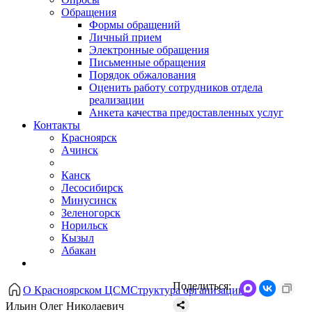
Обращения
Формы обращений
Личный прием
Электронные обращения
Письменные обращения
Порядок обжалования
Оценить работу сотрудников отдела
реализации
Анкета качества предоставленных услуг
Контакты
Красноярск
Ачинск
Канск
Лесосибирск
Минусинск
Зеленогорск
Норильск
Кызыл
Абакан
Поделиться:
О Красноярском ЦСМ
Структура организации
Ильин Олег Николаевич