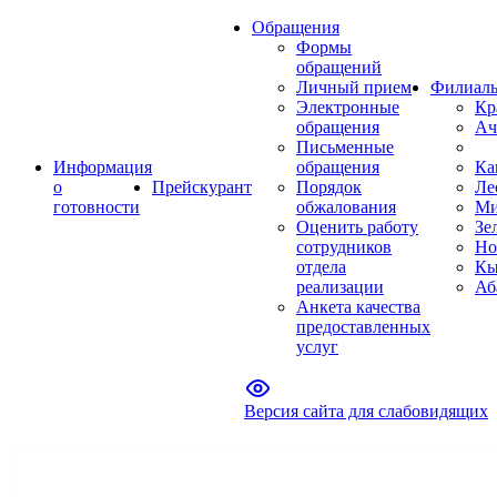
Обращения
Формы
обращений
Личный прием
Филиал
Электронные
Кр
обращения
Ач
Письменные
Информация
обращения
Ка
о
Прейскурант
Порядок
Ле
готовности
обжалования
Ми
Оценить работу
Зе
сотрудников
Но
отдела
Кы
реализации
Аб
Анкета качества
предоставленных
услуг
Версия сайта для слабовидящих