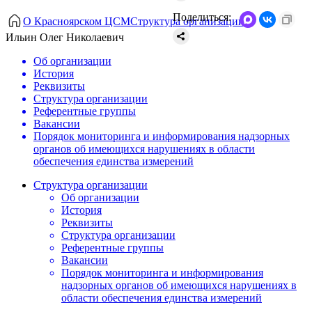
Поделиться:
О Красноярском ЦСМ
Структура организации
Ильин Олег Николаевич
Об организации
История
Реквизиты
Структура организации
Референтные группы
Вакансии
Порядок мониторинга и информирования надзорных
органов об имеющихся нарушениях в области
обеспечения единства измерений
Структура организации
Об организации
История
Реквизиты
Структура организации
Референтные группы
Вакансии
Порядок мониторинга и информирования
надзорных органов об имеющихся нарушениях в
области обеспечения единства измерений