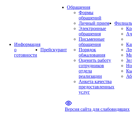
Обращения
Формы
обращений
Личный прием
Филиал
Электронные
Кр
обращения
Ач
Письменные
Информация
обращения
Ка
о
Прейскурант
Порядок
Ле
готовности
обжалования
Ми
Оценить работу
Зе
сотрудников
Но
отдела
Кы
реализации
Аб
Анкета качества
предоставленных
услуг
Версия сайта для слабовидящих