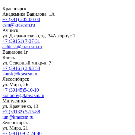
Красноярск
Академика Вавилова, 1А
+7 (391) 205-00-00
csm@krascsm.ru
Ачинск
ул. Дзержинского, зд. 34А корпус 1
+7 (39151) 7-37-31
achinsk@krascsm.ru
Вавилова,1г
Канск
ул. Северный микр-н, 7
+7 (39161) 3-93-53
kansk@krascsm.ru
Лесосибирск
ул. Мира, 2Б
+7 (39145)5-10-10
kononov@krascsm.ru
Минусинск
ул. Кравченко, 13
+7 (39132) 5-15-88
iun@krascsm.ru
Зеленогорск
ул. Мира, 21
+7 (391) 69-2-24-40