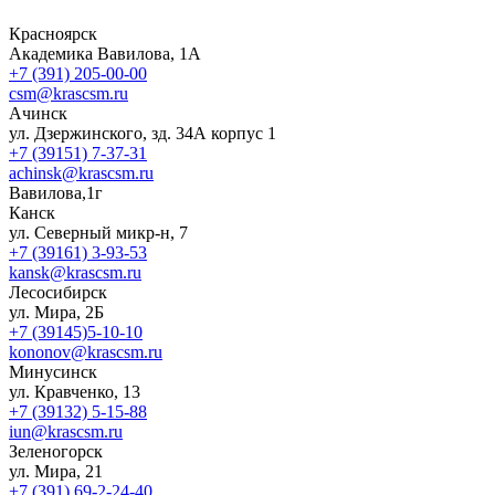
Красноярск
Академика Вавилова, 1А
+7 (391) 205-00-00
csm@krascsm.ru
Ачинск
ул. Дзержинского, зд. 34А корпус 1
+7 (39151) 7-37-31
achinsk@krascsm.ru
Вавилова,1г
Канск
ул. Северный микр-н, 7
+7 (39161) 3-93-53
kansk@krascsm.ru
Лесосибирск
ул. Мира, 2Б
+7 (39145)5-10-10
kononov@krascsm.ru
Минусинск
ул. Кравченко, 13
+7 (39132) 5-15-88
iun@krascsm.ru
Зеленогорск
ул. Мира, 21
+7 (391) 69-2-24-40