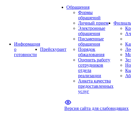
Обращения
Формы
обращений
Личный прием
Филиал
Электронные
Кр
обращения
Ач
Письменные
Информация
обращения
Ка
о
Прейскурант
Порядок
Ле
готовности
обжалования
Ми
Оценить работу
Зе
сотрудников
Но
отдела
Кы
реализации
Аб
Анкета качества
предоставленных
услуг
Версия сайта для слабовидящих