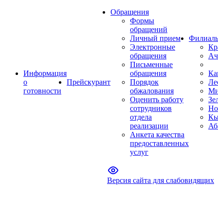
Обращения
Формы
обращений
Личный прием
Филиал
Электронные
Кр
обращения
Ач
Письменные
Информация
обращения
Ка
о
Прейскурант
Порядок
Ле
готовности
обжалования
Ми
Оценить работу
Зе
сотрудников
Но
отдела
Кы
реализации
Аб
Анкета качества
предоставленных
услуг
Версия сайта для слабовидящих