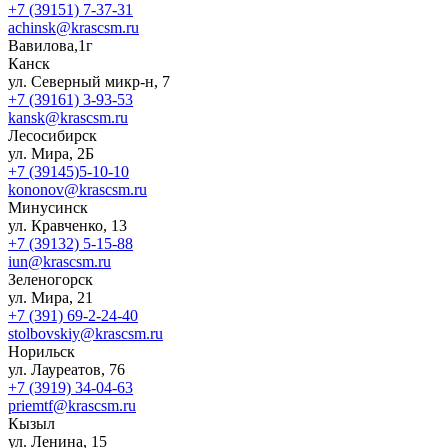
+7 (39151) 7-37-31
achinsk@krascsm.ru
Вавилова,1г
Канск
ул. Северный микр-н, 7
+7 (39161) 3-93-53
kansk@krascsm.ru
Лесосибирск
ул. Мира, 2Б
+7 (39145)5-10-10
kononov@krascsm.ru
Минусинск
ул. Кравченко, 13
+7 (39132) 5-15-88
iun@krascsm.ru
Зеленогорск
ул. Мира, 21
+7 (391) 69-2-24-40
stolbovskiy@krascsm.ru
Норильск
ул. Лауреатов, 76
+7 (3919) 34-04-63
priemtf@krascsm.ru
Кызыл
ул. Ленина, 15