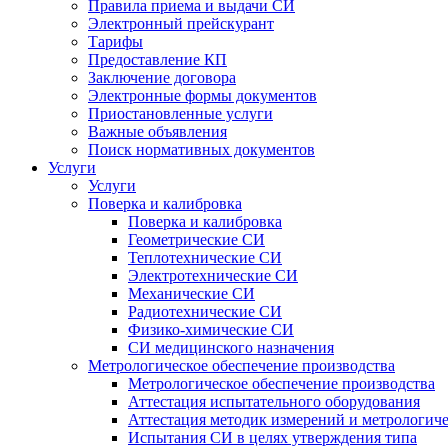
Правила приема и выдачи СИ
Электронный прейскурант
Тарифы
Предоставление КП
Заключение договора
Электронные формы документов
Приостановленные услуги
Важные объявления
Поиск нормативных документов
Услуги
Услуги
Поверка и калибровка
Поверка и калибровка
Геометрические СИ
Теплотехнические СИ
Электротехнические СИ
Механические СИ
Радиотехнические СИ
Физико-химические СИ
СИ медицинского назначения
Метрологическое обеспечение производства
Метрологическое обеспечение производства
Аттестация испытательного оборудования
Аттестация методик измерений и метрологиче
Испытания СИ в целях утверждения типа