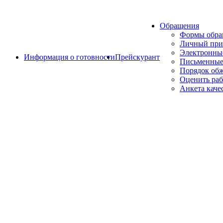
Обращения
Формы обр
Личный при
Электронны
Информация о готовности
Прейскурант
Письменные
Порядок об
Оценить раб
Анкета каче