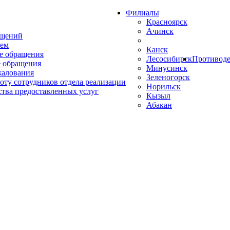
Филиалы
Красноярск
Ачинск
ащений
ем
Канск
е обращения
Лесосибирск
Противоде
 обращения
Минусинск
жалования
Зеленогорск
оту сотрудников отдела реализации
Норильск
ства предоставленных услуг
Кызыл
Абакан