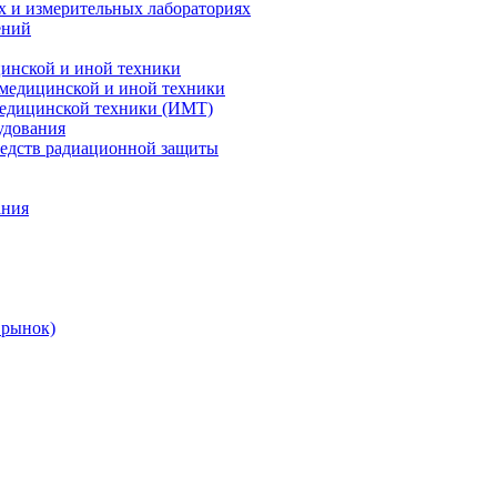
х и измерительных лабораториях
ений
цинской и иной техники
 медицинской и иной техники
 медицинской техники (ИМТ)
удования
редств радиационной защиты
ания
 рынок)