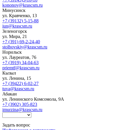
kononov@krascsm.ru
Минусинск
ул. Кравченко, 13
+7 (39132) 5-15-88
iun@krascsm.ru
Зеленогорск
ул. Мира, 21
+7 (391) 69-2-24-40
stolbovskiy@krascsm.ru
Норильск
ул. Лауреатов, 76
+7 (3919) 34-04-63
priemtf@krascsm.ru
Кызыл
ул. Ленина, 15
+7 (39422) 6-02-27
tuva@krascsm.ru
Абакан
ул. Ленинского Комсомола, 9А
+7 (3902) 305-823
imurzina@krascsm.ru
Задать вопрос