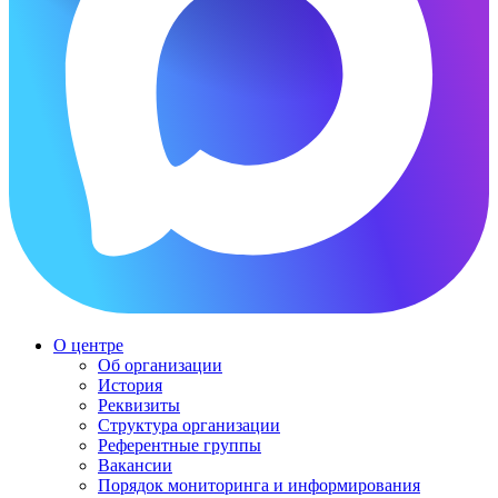
О центре
Об организации
История
Реквизиты
Структура организации
Референтные группы
Вакансии
Порядок мониторинга и информирования