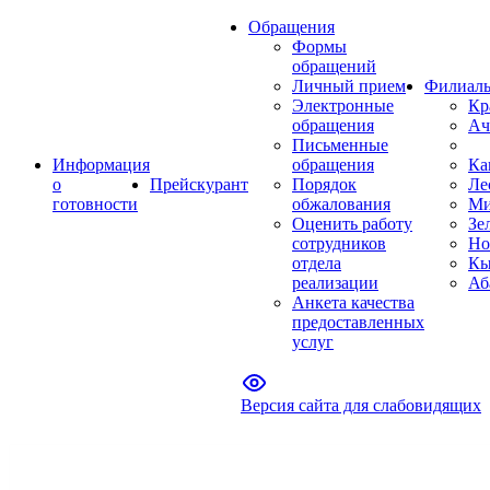
Обращения
Формы
обращений
Личный прием
Филиал
Электронные
Кр
обращения
Ач
Письменные
Информация
обращения
Ка
о
Прейскурант
Порядок
Ле
готовности
обжалования
Ми
Оценить работу
Зе
сотрудников
Но
отдела
Кы
реализации
Аб
Анкета качества
предоставленных
услуг
Версия сайта для слабовидящих