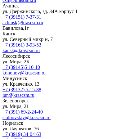
csm@krascsm.ru
Ачинск
ул. Дзержинского, зд. 34А корпус 1
+7 (39151) 7-37-31
achinsk@krascsm.ru
Вавилова,1г
Канск
ул. Северный микр-н, 7
+7 (39161) 3-93-53
kansk@krascsm.ru
Лесосибирск
ул. Мира, 2Б
+7 (39145)5-10-10
kononov@krascsm.ru
Минусинск
ул. Кравченко, 13
+7 (39132) 5-15-88
iun@krascsm.ru
Зеленогорск
ул. Мира, 21
+7 (391) 69-2-24-40
stolbovskiy@krascsm.ru
Норильск
ул. Лауреатов, 76
+7 (3919) 34-04-63