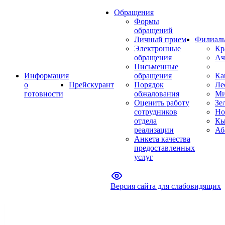
Обращения
Формы
обращений
Личный прием
Филиал
Электронные
Кр
обращения
Ач
Письменные
Информация
обращения
Ка
о
Прейскурант
Порядок
Ле
готовности
обжалования
Ми
Оценить работу
Зе
сотрудников
Но
отдела
Кы
реализации
Аб
Анкета качества
предоставленных
услуг
Версия сайта для слабовидящих