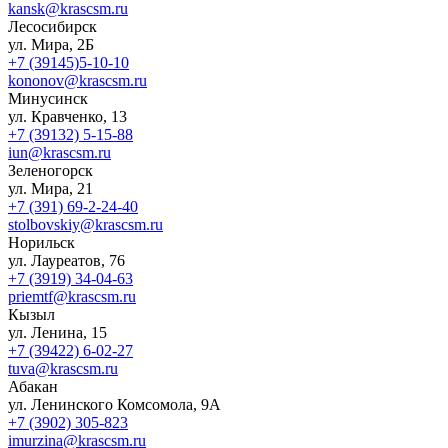
kansk@krascsm.ru
Лесосибирск
ул. Мира, 2Б
+7 (39145)5-10-10
kononov@krascsm.ru
Минусинск
ул. Кравченко, 13
+7 (39132) 5-15-88
iun@krascsm.ru
Зеленогорск
ул. Мира, 21
+7 (391) 69-2-24-40
stolbovskiy@krascsm.ru
Норильск
ул. Лауреатов, 76
+7 (3919) 34-04-63
priemtf@krascsm.ru
Кызыл
ул. Ленина, 15
+7 (39422) 6-02-27
tuva@krascsm.ru
Абакан
ул. Ленинского Комсомола, 9А
+7 (3902) 305-823
imurzina@krascsm.ru