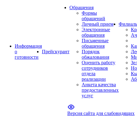
Обращения
Формы
обращений
Личный прием
Филиал
Электронные
Кр
обращения
Ач
Письменные
Информация
обращения
Ка
о
Прейскурант
Порядок
Ле
готовности
обжалования
Ми
Оценить работу
Зе
сотрудников
Но
отдела
Кы
реализации
Аб
Анкета качества
предоставленных
услуг
Версия сайта для слабовидящих