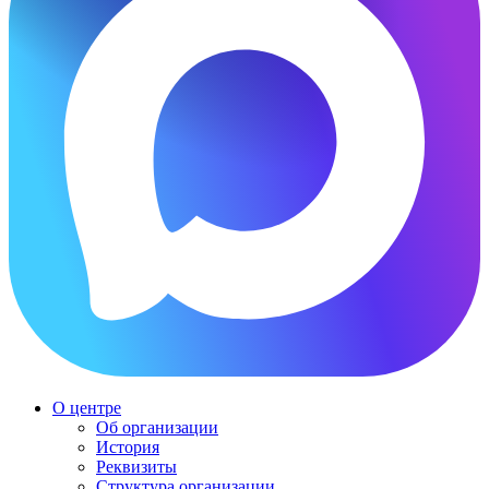
О центре
Об организации
История
Реквизиты
Структура организации