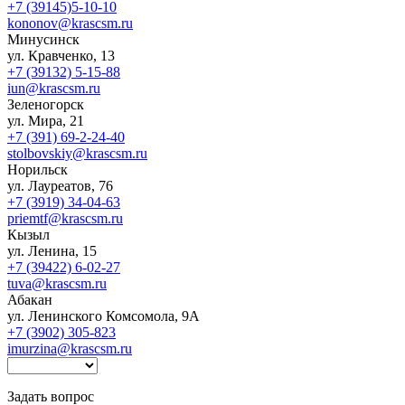
+7 (39145)5-10-10
kononov@krascsm.ru
Минусинск
ул. Кравченко, 13
+7 (39132) 5-15-88
iun@krascsm.ru
Зеленогорск
ул. Мира, 21
+7 (391) 69-2-24-40
stolbovskiy@krascsm.ru
Норильск
ул. Лауреатов, 76
+7 (3919) 34-04-63
priemtf@krascsm.ru
Кызыл
ул. Ленина, 15
+7 (39422) 6-02-27
tuva@krascsm.ru
Абакан
ул. Ленинского Комсомола, 9А
+7 (3902) 305-823
imurzina@krascsm.ru
Задать вопрос