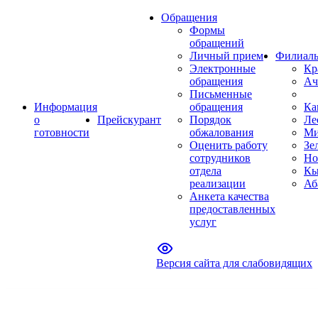
Обращения
Формы
обращений
Личный прием
Филиал
Электронные
Кр
обращения
Ач
Письменные
Информация
обращения
Ка
о
Прейскурант
Порядок
Ле
готовности
обжалования
Ми
Оценить работу
Зе
сотрудников
Но
отдела
Кы
реализации
Аб
Анкета качества
предоставленных
услуг
Версия сайта для слабовидящих