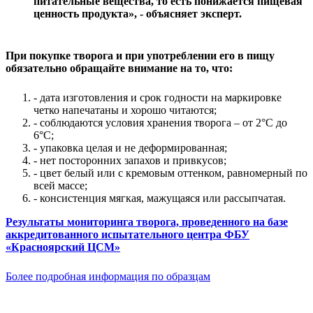
питательные вещества, то есть понижается пищевая
ценность продукта», - объясняет эксперт.
При покупке творога и при употреблении его в пищу
обязательно обращайте внимание на то, что:
- дата изготовления и срок годности на маркировке
четко напечатаны и хорошо читаются;
- соблюдаются условия хранения творога – от 2°С до
6°С;
- упаковка целая и не деформированная;
- нет посторонних запахов и привкусов;
- цвет белый или с кремовым оттенком, равномерный по
всей массе;
- консистенция мягкая, мажущаяся или рассыпчатая.
Результаты мониторинга творога, проведенного на базе
аккредитованного испытательного центра ФБУ
«Красноярский ЦСМ»
Более подробная информация по образцам