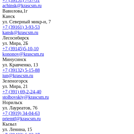
+7 (39151) 7-37-31
achinsk@krascsm.ru
Вавилова,1г
Канск
ул. Северный микр-н, 7
+7 (39161) 3-93-53
kansk@krascsm.ru
Лесосибирск
ул. Мира, 2Б
+7 (39145)5-10-10
kononov@krascsm.ru
Минусинск
ул. Кравченко, 13
+7 (39132) 5-15-88
iun@krascsm.ru
Зеленогорск
ул. Мира, 21
+7 (391) 69-2-24-40
stolbovskiy@krascsm.ru
Норильск
ул. Лауреатов, 76
+7 (3919) 34-04-63
priemtf@krascsm.ru
Кызыл
ул. Ленина, 15