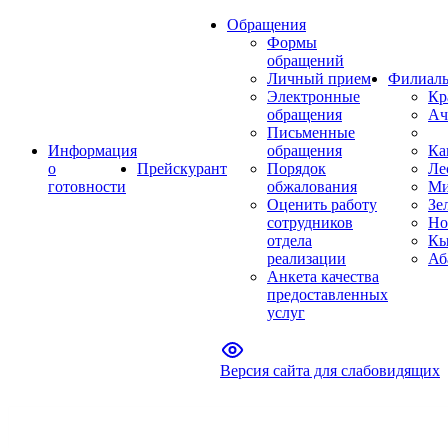
Обращения
Формы
обращений
Личный прием
Филиал
Электронные
Кр
обращения
Ач
Письменные
Информация
обращения
Ка
о
Прейскурант
Порядок
Ле
готовности
обжалования
Ми
Оценить работу
Зе
сотрудников
Но
отдела
Кы
реализации
Аб
Анкета качества
предоставленных
услуг
Версия сайта для слабовидящих