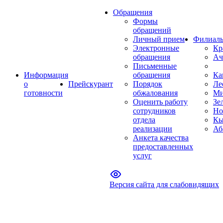
Обращения
Формы
обращений
Личный прием
Филиал
Электронные
Кр
обращения
Ач
Письменные
Информация
обращения
Ка
о
Прейскурант
Порядок
Ле
готовности
обжалования
Ми
Оценить работу
Зе
сотрудников
Но
отдела
Кы
реализации
Аб
Анкета качества
предоставленных
услуг
Версия сайта для слабовидящих