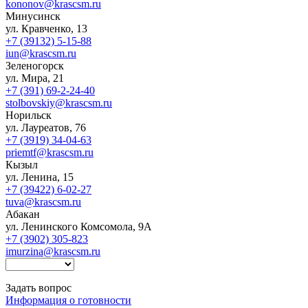
kononov@krascsm.ru
Минусинск
ул. Кравченко, 13
+7 (39132) 5-15-88
iun@krascsm.ru
Зеленогорск
ул. Мира, 21
+7 (391) 69-2-24-40
stolbovskiy@krascsm.ru
Норильск
ул. Лауреатов, 76
+7 (3919) 34-04-63
priemtf@krascsm.ru
Кызыл
ул. Ленина, 15
+7 (39422) 6-02-27
tuva@krascsm.ru
Абакан
ул. Ленинского Комсомола, 9А
+7 (3902) 305-823
imurzina@krascsm.ru
Задать вопрос
Информация о готовности