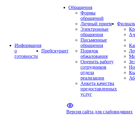
Обращения
Формы
обращений
Личный прием
Филиал
Электронные
Кр
обращения
Ач
Письменные
Информация
обращения
Ка
о
Прейскурант
Порядок
Ле
готовности
обжалования
Ми
Оценить работу
Зе
сотрудников
Но
отдела
Кы
реализации
Аб
Анкета качества
предоставленных
услуг
Версия сайта для слабовидящих