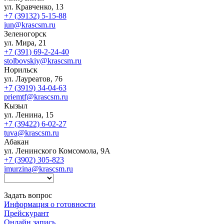
ул. Кравченко, 13
+7 (39132) 5-15-88
iun@krascsm.ru
Зеленогорск
ул. Мира, 21
+7 (391) 69-2-24-40
stolbovskiy@krascsm.ru
Норильск
ул. Лауреатов, 76
+7 (3919) 34-04-63
priemtf@krascsm.ru
Кызыл
ул. Ленина, 15
+7 (39422) 6-02-27
tuva@krascsm.ru
Абакан
ул. Ленинского Комсомола, 9А
+7 (3902) 305-823
imurzina@krascsm.ru
Задать вопрос
Информация о готовности
Прейскурант
Онлайн запись