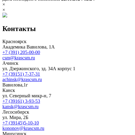
×
×
Контакты
Красноярск
Академика Вавилова, 1А
+7 (391) 205-00-00
csm@krascsm.ru
Ачинск
ул. Дзержинского, зд. 34А корпус 1
+7 (39151) 7-37-31
achinsk@krascsm.ru
Вавилова,1г
Канск
ул. Северный микр-н, 7
+7 (39161) 3-93-53
kansk@krascsm.ru
Лесосибирск
ул. Мира, 2Б
+7 (39145)5-10-10
kononov@krascsm.ru
Минусинск